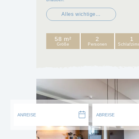
Alles wichtige…
58 m²
2
1
Größe
Personen
Schlafzim