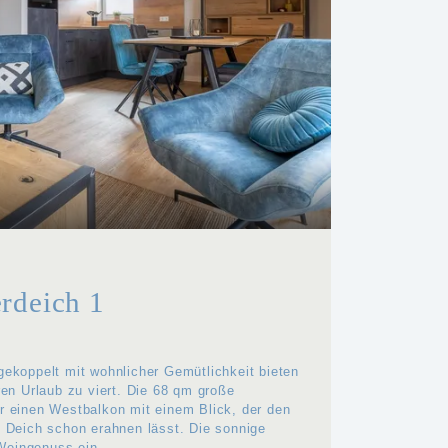
rdeich 1
gekoppelt mit wohnlicher Gemütlichkeit bieten
ren Urlaub zu viert. Die 68 qm große
r einen Westbalkon mit einem Blick, der den
m Deich schon erahnen lässt. Die sonnige
eingenuss ein.