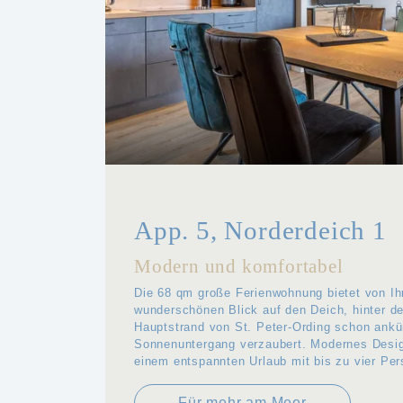
App. 5, Norderdeich 1
Modern und komfortabel
Die 68 qm große Ferienwohnung bietet von I
wunderschönen Blick auf den Deich, hinter d
Hauptstrand von St. Peter-Ording schon ankü
Sonnenuntergang verzaubert. Modernes Desig
einem entspannten Urlaub mit bis zu vier Per
Für mehr am Meer