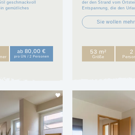
Stil geschmackvoll
der den Strand vom Ortsteil
ein gemütliches
Entspannung, die den Url
Sie wollen meh
80,00 €
53 m²
2
ab
mer
pro ÜN / 2 Personen
Größe
Perso