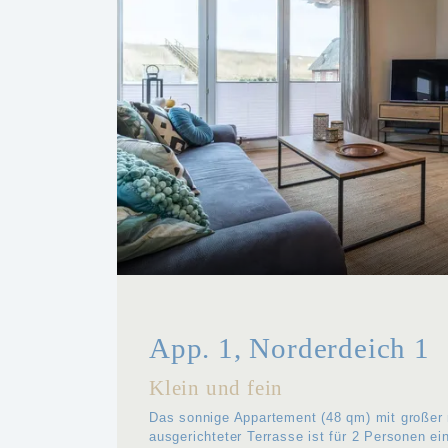
App. 1, Norderdeich 1
Klein und fein
Das sonnige Appartement (48 qm) mit großer
ausgerichteter Terrasse ist für 2 Personen ei