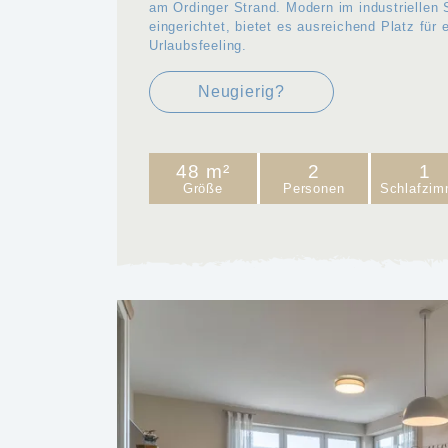
am Ordinger Strand. Modern im industriellen 
eingerichtet, bietet es ausreichend Platz für 
Urlaubsfeeling.
Neugierig?
48 m²
2
1
Größe
Personen
Schlafzim