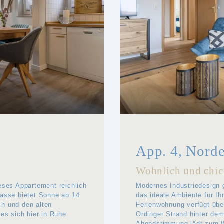
App. 4, Norde
Wohnlich und chic
ieses Appartement reichlich
Modernes Industriedesign 
rasse bietet Sonne ab 14
das ideale Ambiente für Ih
ch und den alten
Ferienwohnung verfügt übe
 es sich hier in Ruhe
Ordinger Strand hinter de
Abendstimmung lädt zum W