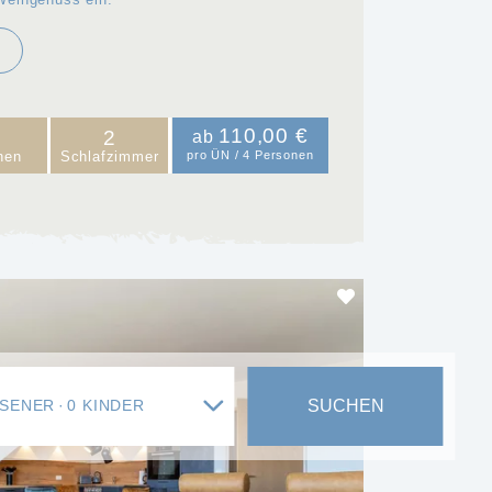
110,00 €
2
ab
nen
Schlafzimmer
pro ÜN / 4 Personen
SUCHEN
HSENER
0 KINDER