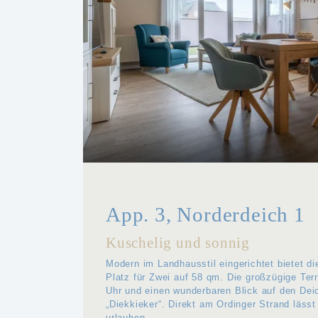
App. 3, Norderdeich 1
Kuschelig und sonnig
Modern im Landhausstil eingerichtet bietet d
Platz für Zwei auf 58 qm. Die großzügige Ter
Uhr und einen wunderbaren Blick auf den Dei
„Diekkieker“. Direkt am Ordinger Strand lässt
urlauben.