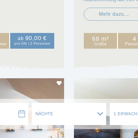
Mehr dazu…
90,00 €
68 m²
4
ab
mer
pro ÜN / 2 Personen
Größe
Perso
1 ERWAC