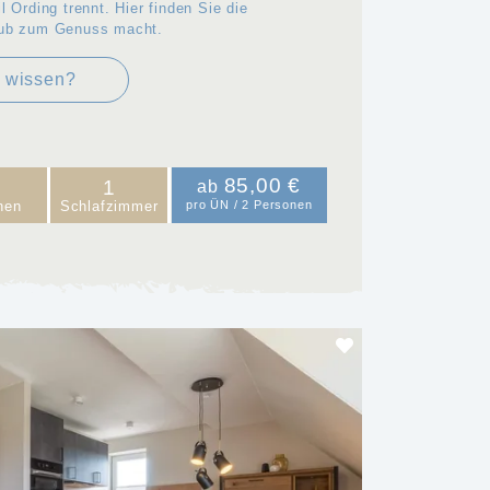
 Ording trennt. Hier finden Sie die
aub zum Genuss macht.
r wissen?
85,00 €
1
ab
nen
Schlafzimmer
pro ÜN / 2 Personen